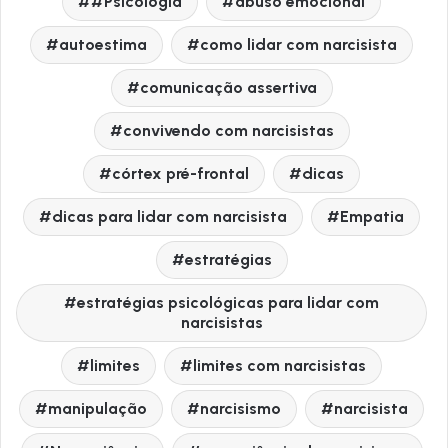
#Psicologia
abuso emocional
autoestima
como lidar com narcisista
comunicação assertiva
convivendo com narcisistas
córtex pré-frontal
dicas
dicas para lidar com narcisista
Empatia
estratégias
estratégias psicológicas para lidar com
narcisistas
limites
limites com narcisistas
manipulação
narcisismo
narcisista