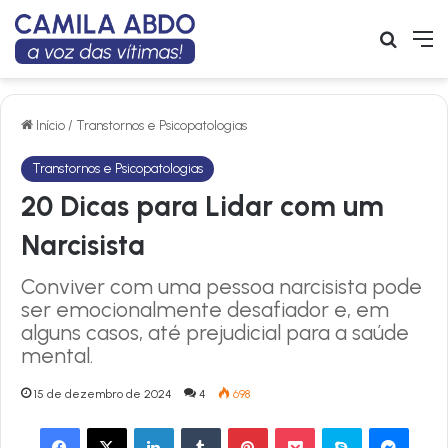
Buscar
M
Início
/
Transtornos e Psicopatologias
Transtornos e Psicopatologias
20 Dicas para Lidar com um
Narcisista
Conviver com uma pessoa narcisista pode
ser emocionalmente desafiador e, em
alguns casos, até prejudicial para a saúde
mental.
15 de dezembro de 2024
4
698
Facebook
X
Linkedin
Tumblr
Pinterest
Pocket
Skype
Messenger