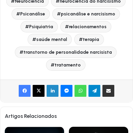
Neurociência
neurociência do narcisismo
Psicanálise
psicanálise e narcisismo
Psiquiatria
relacionamentos
saúde mental
terapia
transtorno de personalidade narcisista
tratamento
Facebook
X
Linkedin
Messenger
WhatsApp
Telegram
Compartilhe por Email
Artigos Relacionados