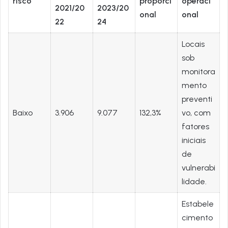
risco
proporci
operaci
2021/20
2023/20
onal
onal
22
24
Locais
sob
monitora
mento
preventi
Baixo
3.906
9.077
132,3%
vo, com
fatores
iniciais
de
vulnerabi
lidade.
Estabele
cimento