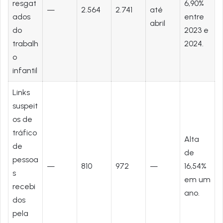
resgat
6,90%
—
2.564
2.741
até
ados
entre
abril
do
2023 e
trabalh
2024.
o
infantil
Links
suspeit
os de
tráfico
Alta
de
de
pessoa
—
810
972
—
16,54%
s
em um
recebi
ano.
dos
pela