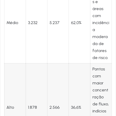
s e
áreas
com
Médio
3.232
5.237
62,0%
incidênci
a
modera
da de
fatores
de risco.
Pontos
com
maior
concent
ração
de fluxo,
Alto
1.878
2.566
36,6%
indícios