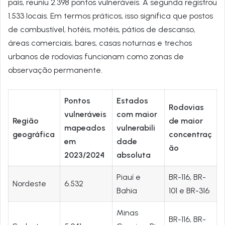
país, reuniu 2.398 pontos vulneráveis. A segunda registrou
1.533 locais. Em termos práticos, isso significa que postos
de combustível, hotéis, motéis, pátios de descanso,
áreas comerciais, bares, casas noturnas e trechos
urbanos de rodovias funcionam como zonas de
observação permanente.
Pontos
Estados
Rodovias
vulneráveis
com maior
Região
de maior
mapeados
vulnerabili
geográfica
concentraç
em
dade
ão
2023/2024
absoluta
Piauí e
BR-116, BR-
Nordeste
6.532
Bahia
101 e BR-316
Minas
BR-116, BR-