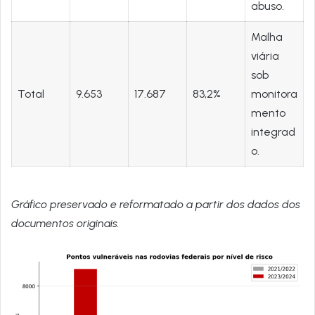
abuso.
Malha
viária
sob
Total
9.653
17.687
83,2%
monitora
mento
integrad
o.
Gráfico preservado e reformatado a partir dos dados dos
documentos originais.