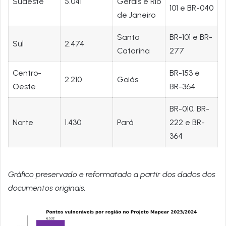
Sudeste
5.041
Gerais e Rio
101 e BR-040
de Janeiro
Santa
BR-101 e BR-
Sul
2.474
Catarina
277
Centro-
BR-153 e
2.210
Goiás
Oeste
BR-364
BR-010, BR-
Norte
1.430
Pará
222 e BR-
364
Gráfico preservado e reformatado a partir dos dados dos
documentos originais.