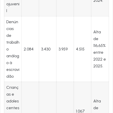
2024.
ojuveni
l
Denún
cias
Alta
de
de
trabalh
116,65%
o
2.084
3.430
3.959
4.515
entre
análog
2022 e
o à
2025.
escravi
dão
Crianç
as e
adoles
Alta
centes
de
1.067