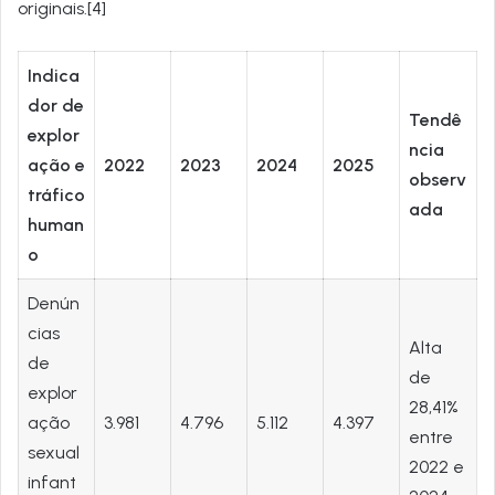
originais.[4]
Indica
dor de
Tendê
explor
ncia
ação e
2022
2023
2024
2025
observ
tráfico
ada
human
o
Denún
cias
Alta
de
de
explor
28,41%
ação
3.981
4.796
5.112
4.397
entre
sexual
2022 e
infant