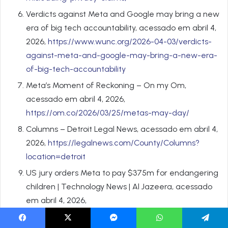
Verdicts against Meta and Google may bring a new
era of big tech accountability, acessado em abril 4,
2026,
https://www.wunc.org/2026-04-03/verdicts-
against-meta-and-google-may-bring-a-new-era-
of-big-tech-accountability
Meta’s Moment of Reckoning – On my Om,
acessado em abril 4, 2026,
https://om.co/2026/03/25/metas-may-day/
Columns – Detroit Legal News, acessado em abril 4,
2026,
https://legalnews.com/County/Columns?
location=detroit
US jury orders Meta to pay $375m for endangering
children | Technology News | Al Jazeera, acessado
em abril 4, 2026,
https://www.aljazeera.com/economy/2026/3/25/us
-jury-orders-meta-to-pay-375m-for-endangering-
Facebook
X
Messenger
WhatsApp
Telegram