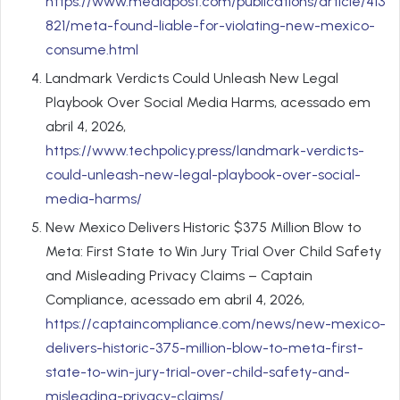
https://www.mediapost.com/publications/article/413
821/meta-found-liable-for-violating-new-mexico-
consume.html
Landmark Verdicts Could Unleash New Legal
Playbook Over Social Media Harms, acessado em
abril 4, 2026,
https://www.techpolicy.press/landmark-verdicts-
could-unleash-new-legal-playbook-over-social-
media-harms/
New Mexico Delivers Historic $375 Million Blow to
Meta: First State to Win Jury Trial Over Child Safety
and Misleading Privacy Claims – Captain
Compliance, acessado em abril 4, 2026,
https://captaincompliance.com/news/new-mexico-
delivers-historic-375-million-blow-to-meta-first-
state-to-win-jury-trial-over-child-safety-and-
misleading-privacy-claims/